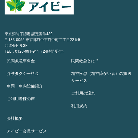
東京消防庁認定 認定番号430
〒183-0055 東京都府中市府中町二丁目22番9
共進会ビル2F
TEL：0120-091-911（24時間受付）
民間救急車料金
民間救急とは？
介護タクシー料金
精神疾患（精神障がい者）の搬送
サービス
車両・車内設備紹介
ご利用の流れ
ご利用者様の声
利用規約
会社概要
アイビー会員サービス